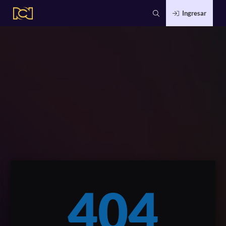
Ingresar
404