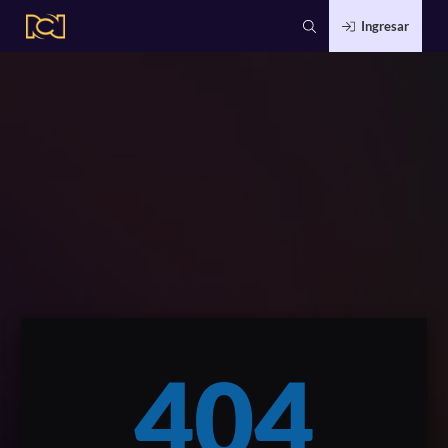
Ingresar
404