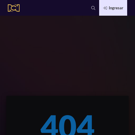
Ingresar
404