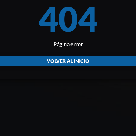
404
Página error
VOLVER AL INICIO