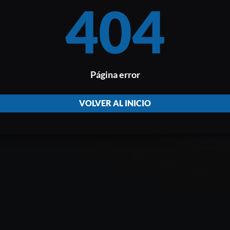
404
Página error
VOLVER AL INICIO