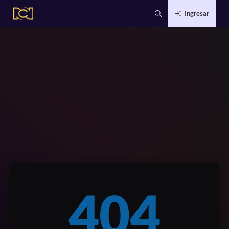
Ingresar
404