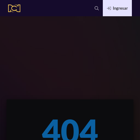
Ingresar
404