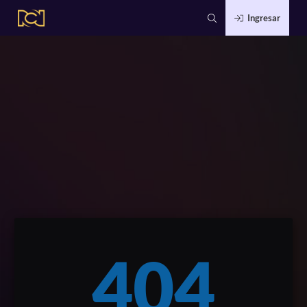
Ingresar
404