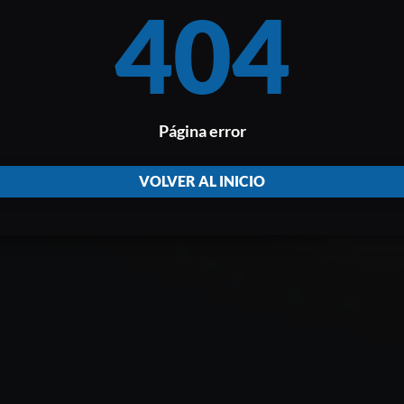
404
Página error
VOLVER AL INICIO