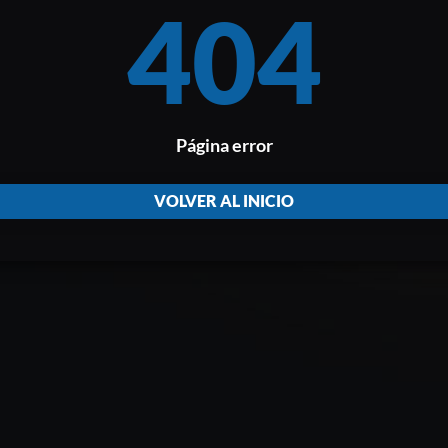
404
Página error
VOLVER AL INICIO