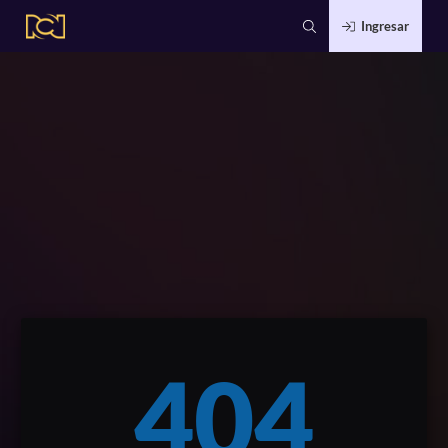
Ingresar
404