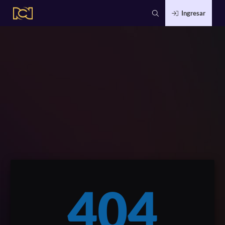
Ingresar
404