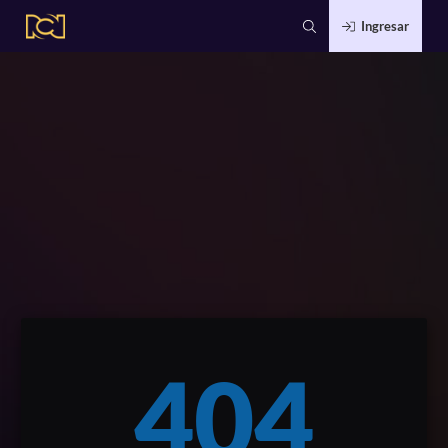
Ingresar
404