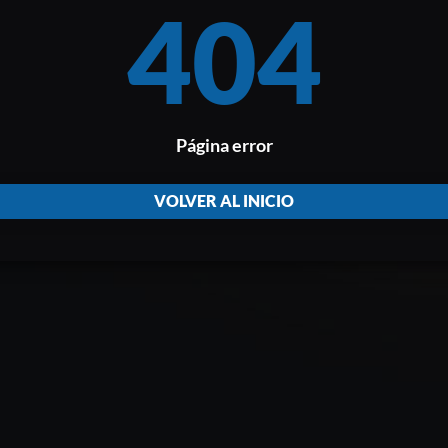
404
Página error
VOLVER AL INICIO