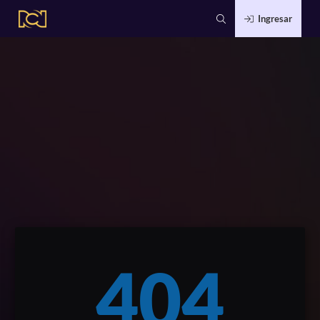
Ingresar
404