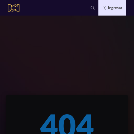
Ingresar
404