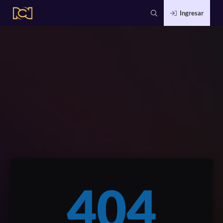
Ingresar
404