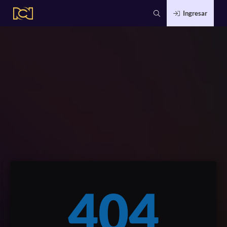
Ingresar
404