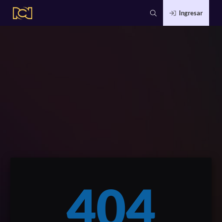
Ingresar
404