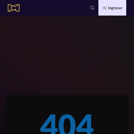
Ingresar
404