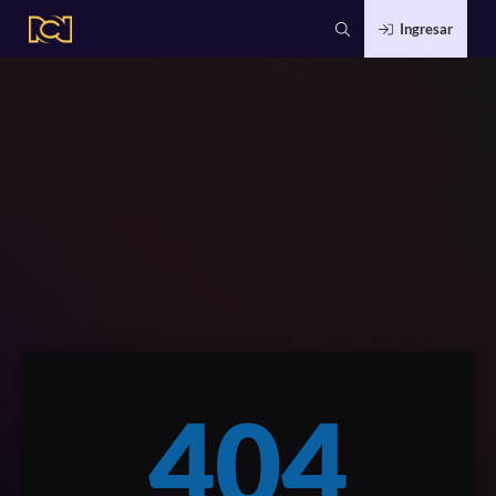
Ingresar
404