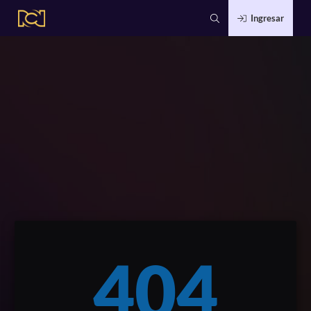
Ingresar
404