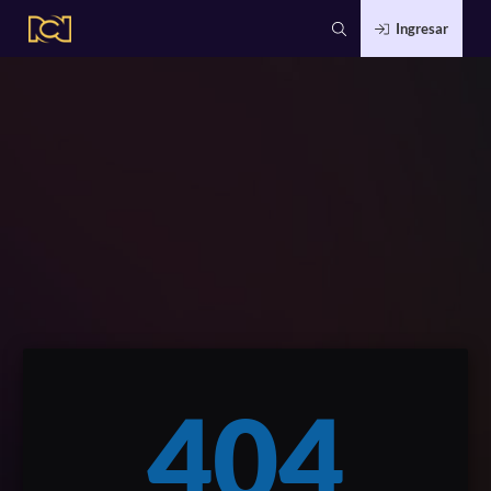
Ingresar
404