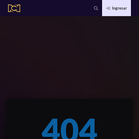
Ingresar
404