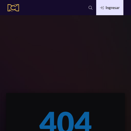
Ingresar
404