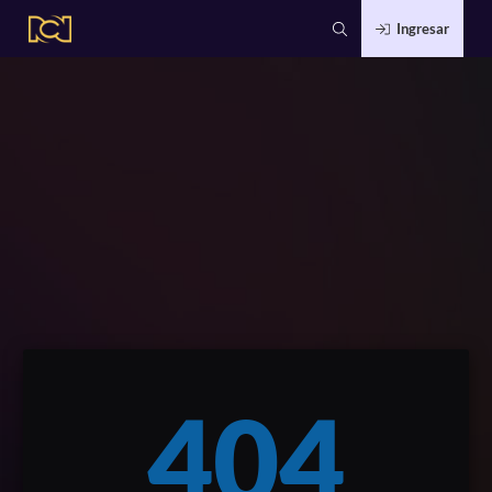
Ingresar
404