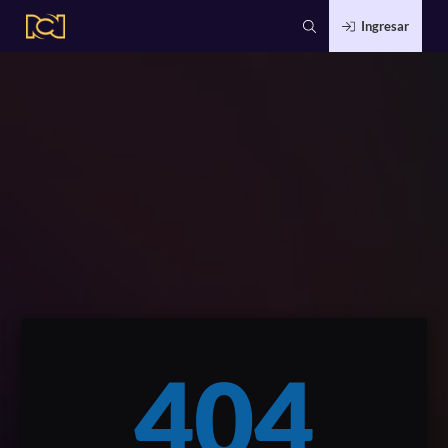
Ingresar
404