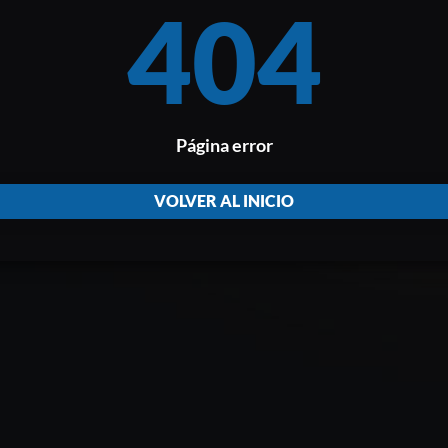
404
Página error
VOLVER AL INICIO