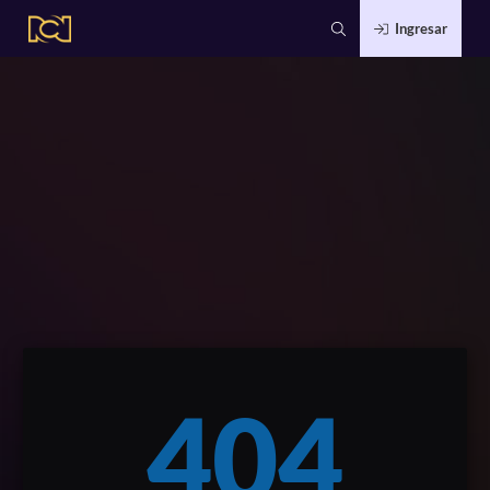
Ingresar
404