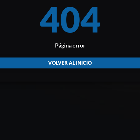
404
Página error
VOLVER AL INICIO