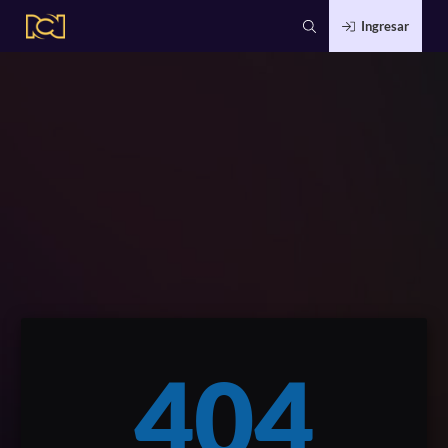
Ingresar
404