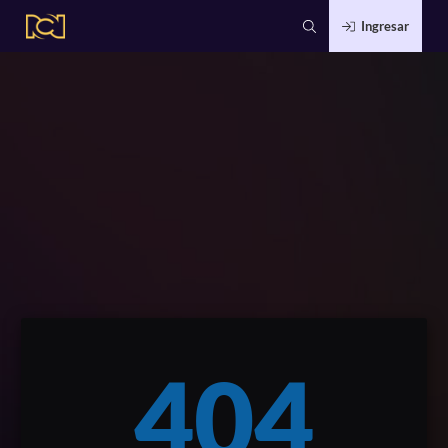
Ingresar
404