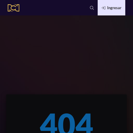
Ingresar
404