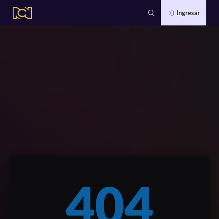
Ingresar
404