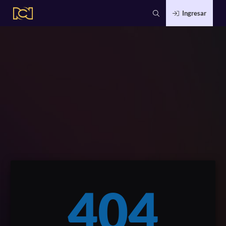
Ingresar
404