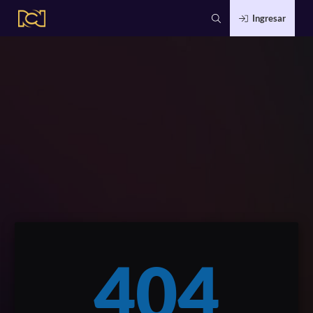
Ingresar
404