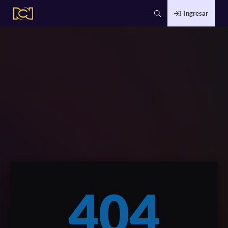
Ingresar
404