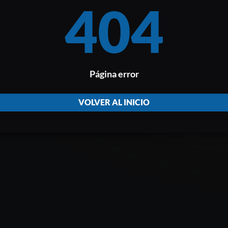
404
Página error
VOLVER AL INICIO