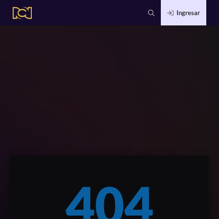
Ingresar
404