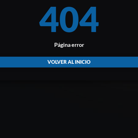
404
Página error
VOLVER AL INICIO