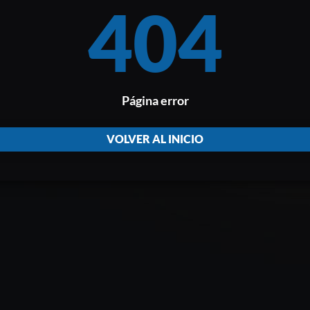
404
Página error
VOLVER AL INICIO