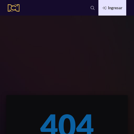
Ingresar
404