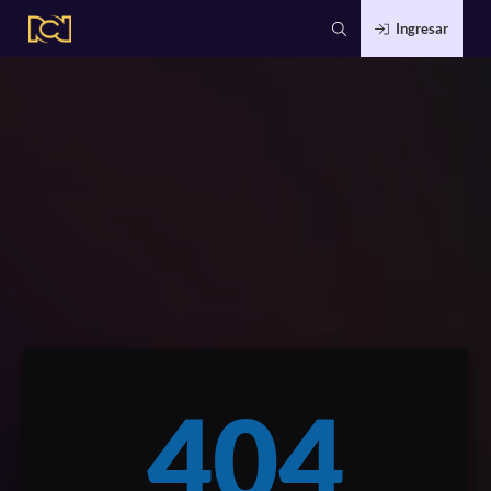
Ingresar
404