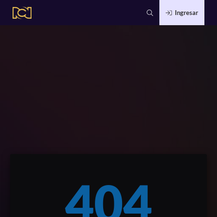
Ingresar
404