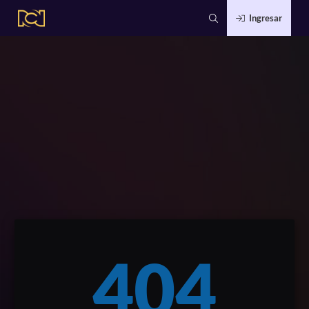
Ingresar
404