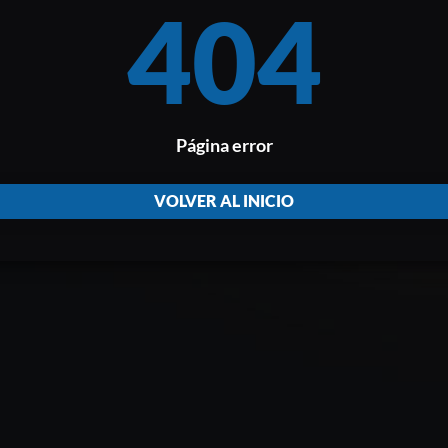
404
Página error
VOLVER AL INICIO