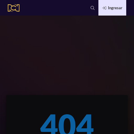
Ingresar
404