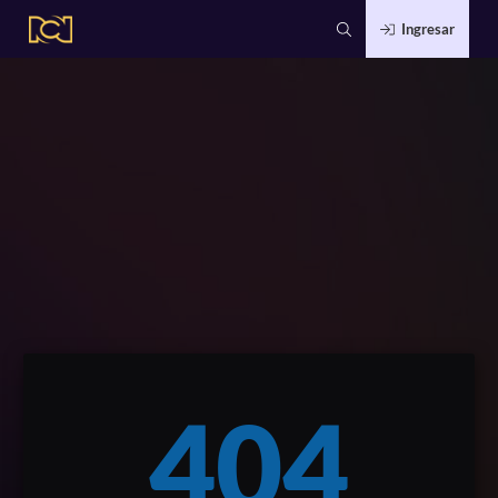
Ingresar
404