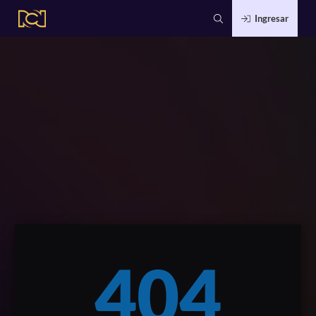
Ingresar
404