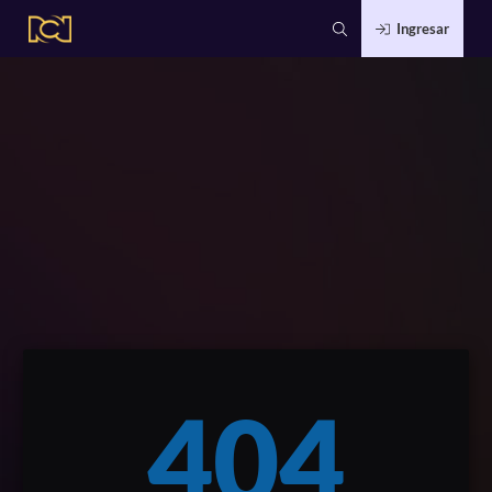
Ingresar
404